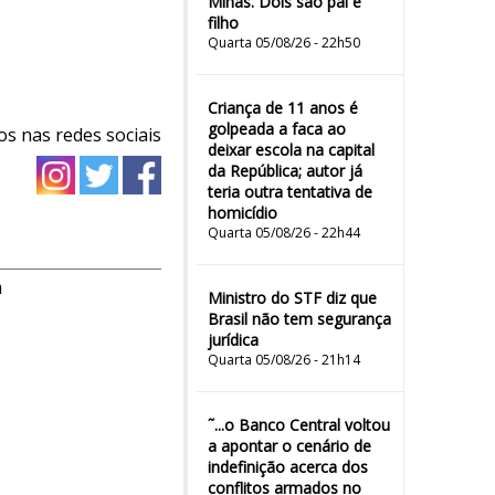
Minas. Dois são pai e
filho
Quarta 05/08/26 - 22h50
Criança de 11 anos é
golpeada a faca ao
os nas redes sociais
deixar escola na capital
da República; autor já
teria outra tentativa de
homicídio
Quarta 05/08/26 - 22h44
m
Ministro do STF diz que
Brasil não tem segurança
jurídica
Quarta 05/08/26 - 21h14
˜...o Banco Central voltou
a apontar o cenário de
indefinição acerca dos
conflitos armados no