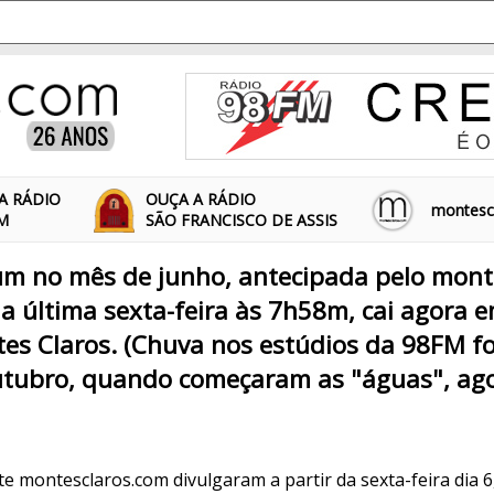
A RÁDIO
OUÇA A RÁDIO
montescl
FM
SÃO FRANCISCO DE ASSIS
m no mês de junho, antecipada pelo mont
a última sexta-feira às 7h58m, cai agora 
es Claros. (Chuva nos estúdios da 98FM f
utubro, quando começaram as "águas", a
te montesclaros.com divulgaram a partir da sexta-feira dia 6