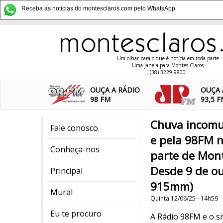
Receba as notícias do montesclaros.com pelo WhatsApp
Um olhar para o que é notícia em toda parte
Uma janela para Montes Claros
(38) 3229-9800
OUÇA A RÁDIO
OUÇA 
98 FM
93,5 
Chuva incomu
Fale conosco
e pela 98FM n
Conheça-nos
parte de Mont
Desde 9 de o
Principal
915mm)
Mural
Quinta 12/06/25 - 14h59
Eu te procuro
A Rádio 98FM e o si