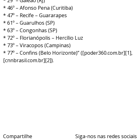
* 29º – Galeão (RJ)
* 46º – Afonso Pena (Curitiba)
* 47º – Recife – Guararapes
* 61º – Guarulhos (SP)
* 63º – Congonhas (SP)
* 72º – Florianópolis – Hercílio Luz
* 73º – Viracopos (Campinas)
* 77º – Confins (Belo Horizonte)” ([poder360.com.br][1],
[cnnbrasil.com.br][2]).
Compartilhe
Siga-nos nas redes sociais