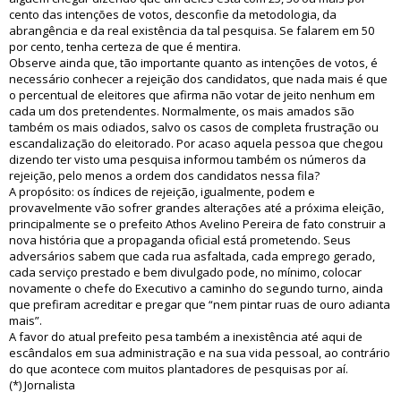
cento das intenções de votos, desconfie da metodologia, da
abrangência e da real existência da tal pesquisa. Se falarem em 50
por cento, tenha certeza de que é mentira.
Observe ainda que, tão importante quanto as intenções de votos, é
necessário conhecer a rejeição dos candidatos, que nada mais é que
o percentual de eleitores que afirma não votar de jeito nenhum em
cada um dos pretendentes. Normalmente, os mais amados são
também os mais odiados, salvo os casos de completa frustração ou
escandalização do eleitorado. Por acaso aquela pessoa que chegou
dizendo ter visto uma pesquisa informou também os números da
rejeição, pelo menos a ordem dos candidatos nessa fila?
A propósito: os índices de rejeição, igualmente, podem e
provavelmente vão sofrer grandes alterações até a próxima eleição,
principalmente se o prefeito Athos Avelino Pereira de fato construir a
nova história que a propaganda oficial está prometendo. Seus
adversários sabem que cada rua asfaltada, cada emprego gerado,
cada serviço prestado e bem divulgado pode, no mínimo, colocar
novamente o chefe do Executivo a caminho do segundo turno, ainda
que prefiram acreditar e pregar que “nem pintar ruas de ouro adianta
mais”.
A favor do atual prefeito pesa também a inexistência até aqui de
escândalos em sua administração e na sua vida pessoal, ao contrário
do que acontece com muitos plantadores de pesquisas por aí.
(*) Jornalista