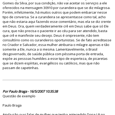
Gomes da Silva, por sua condição, não vai aceitar os serviços a ele
oferecidos na mensagem 30910 por curandeira que se diz milagrosa.
Porém, infelizmente, há muitos outros que podem embarcar nesse
tipo de conversa. Se a curandeira se apresentasse como tal, acho
que não estaria aqui fazendo esse comentário, mas ela se diz crente
em Deus. Ora, quem verdadeiramente crê em Deus sabe que só Ele
cura, que não precisa o paciente ir ao céu para ser atendido, basta
que crê e manifeste seu desejo. Deus é onipresente, não tem
consultório como os curandeiros oportunistas. Se de fato acreditasse
no Criador e Salvador, essa mulher atribuiria o milagre apenas e tão
somente a Ele, nunca a si mesma. Lamentavelmente, o Brasil
desgovernado, de saúde pública com péssima porta de entrada,
expõe as pessoas humildes a esse tipo de esperteza, de picaretas
que se dizem espíritas, evangélicos ou católicos, mas que não
passam de capetinhas.
23789
Por Paulo Braga - 16/5/2007 10:35:38
Questão de exemplo
Paulo Braga
Ainda não ouvi falar de mulher que tenha antecedido Dona Lili no