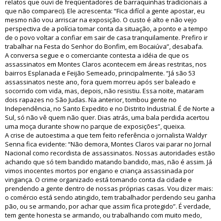
relatos que ouvi de freqüentadores de barraquinhas tradicionais a
que não compareci). Ele acrescenta: “Fica difícil a gente apostar, eu
mesmo não vou arriscar na exposição. O custo é alto e não vejo
perspectiva de a polícia tomar conta da situação, a ponto e a tempo
de o povo voltar a confiar em sair de casa tranquilamente. Prefiro ir
trabalhar na Festa do Senhor do Bonfim, em Bocaiúva”, desabafa.
A conversa segue e o comerciante contesta a idéia de que os
assassinatos em Montes Claros acontecem em áreas restritas, nos
bairros Esplanada e Feijão Semeado, principalmente. “Já são 53
assassinatos neste ano, fora quem morreu após ser baleado e
socorrido com vida, mas, depois, não resistiu. Essa noite, mataram
dois rapazes no São Judas. Na anterior, tombou gente no
Independência, no Santo Expedito e no Distrito Industrial. É de Norte a
Sul, só não vê quem não quer. Dias atrás, uma bala perdida acertou
uma moça durante show no parque de exposições”, queixa.
A crise de autoestima a que tem feito referência o jornalista Waldyr
Senna fica evidente: “Não demora, Montes Claros vai parar no Jornal
Nacional como recordista de assassinatos. Nossas autoridades estão
achando que só tem bandido matando bandido, mas, não é assim. Já
vimos inocentes mortos por engano e criança assassinada por
vingança. O crime organizado está tomando conta da cidade e
prendendo a gente dentro de nossas próprias casas. Vou dizer mais:
o comércio está sendo atingido, tem trabalhador perdendo seu ganha
pão, ou se armando, por achar que assim fica protegido”. É verdade,
tem gente honesta se armando, ou trabalhando com muito medo,