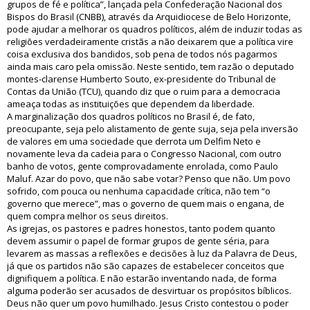
grupos de fé e política”, lançada pela Confederação Nacional dos
Bispos do Brasil (CNBB), através da Arquidiocese de Belo Horizonte,
pode ajudar a melhorar os quadros políticos, além de induzir todas as
religiões verdadeiramente cristãs a não deixarem que a política vire
coisa exclusiva dos bandidos, sob pena de todos nós pagarmos
ainda mais caro pela omissão. Neste sentido, tem razão o deputado
montes-clarense Humberto Souto, ex-presidente do Tribunal de
Contas da União (TCU), quando diz que o ruim para a democracia
ameaça todas as instituições que dependem da liberdade.
A marginalização dos quadros políticos no Brasil é, de fato,
preocupante, seja pelo alistamento de gente suja, seja pela inversão
de valores em uma sociedade que derrota um Delfim Neto e
novamente leva da cadeia para o Congresso Nacional, com outro
banho de votos, gente comprovadamente enrolada, como Paulo
Maluf. Azar do povo, que não sabe votar? Penso que não. Um povo
sofrido, com pouca ou nenhuma capacidade crítica, não tem “o
governo que merece”, mas o governo de quem mais o engana, de
quem compra melhor os seus direitos.
As igrejas, os pastores e padres honestos, tanto podem quanto
devem assumir o papel de formar grupos de gente séria, para
levarem as massas a reflexões e decisões à luz da Palavra de Deus,
já que os partidos não são capazes de estabelecer conceitos que
dignifiquem a política. E não estarão inventando nada, de forma
alguma poderão ser acusados de desvirtuar os propósitos bíblicos.
Deus não quer um povo humilhado. Jesus Cristo contestou o poder