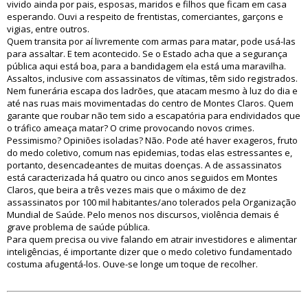
vivido ainda por pais, esposas, maridos e filhos que ficam em casa
esperando. Ouvi a respeito de frentistas, comerciantes, garçons e
vigias, entre outros.
Quem transita por aí livremente com armas para matar, pode usá-las
para assaltar. E tem acontecido. Se o Estado acha que a segurança
pública aqui está boa, para a bandidagem ela está uma maravilha.
Assaltos, inclusive com assassinatos de vítimas, têm sido registrados.
Nem funerária escapa dos ladrões, que atacam mesmo à luz do dia e
até nas ruas mais movimentadas do centro de Montes Claros. Quem
garante que roubar não tem sido a escapatória para endividados que
o tráfico ameaça matar? O crime provocando novos crimes.
Pessimismo? Opiniões isoladas? Não. Pode até haver exageros, fruto
do medo coletivo, comum nas epidemias, todas elas estressantes e,
portanto, desencadeantes de muitas doenças. A de assassinatos
está caracterizada há quatro ou cinco anos seguidos em Montes
Claros, que beira a três vezes mais que o máximo de dez
assassinatos por 100 mil habitantes/ano tolerados pela Organização
Mundial de Saúde. Pelo menos nos discursos, violência demais é
grave problema de saúde pública.
Para quem precisa ou vive falando em atrair investidores e alimentar
inteligências, é importante dizer que o medo coletivo fundamentado
costuma afugentá-los. Ouve-se longe um toque de recolher.