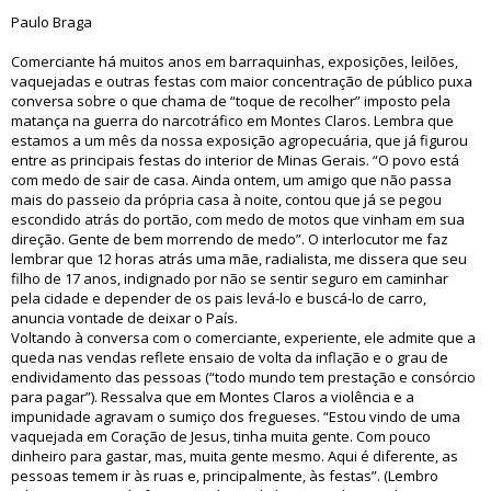
Paulo Braga
Comerciante há muitos anos em barraquinhas, exposições, leilões,
vaquejadas e outras festas com maior concentração de público puxa
conversa sobre o que chama de “toque de recolher” imposto pela
matança na guerra do narcotráfico em Montes Claros. Lembra que
estamos a um mês da nossa exposição agropecuária, que já figurou
entre as principais festas do interior de Minas Gerais. “O povo está
com medo de sair de casa. Ainda ontem, um amigo que não passa
mais do passeio da própria casa à noite, contou que já se pegou
escondido atrás do portão, com medo de motos que vinham em sua
direção. Gente de bem morrendo de medo”. O interlocutor me faz
lembrar que 12 horas atrás uma mãe, radialista, me dissera que seu
filho de 17 anos, indignado por não se sentir seguro em caminhar
pela cidade e depender de os pais levá-lo e buscá-lo de carro,
anuncia vontade de deixar o País.
Voltando à conversa com o comerciante, experiente, ele admite que a
queda nas vendas reflete ensaio de volta da inflação e o grau de
endividamento das pessoas (“todo mundo tem prestação e consórcio
para pagar”). Ressalva que em Montes Claros a violência e a
impunidade agravam o sumiço dos fregueses. “Estou vindo de uma
vaquejada em Coração de Jesus, tinha muita gente. Com pouco
dinheiro para gastar, mas, muita gente mesmo. Aqui é diferente, as
pessoas temem ir às ruas e, principalmente, às festas”. (Lembro