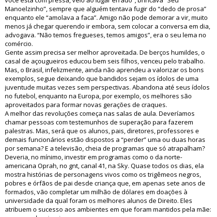
você está com pressa, veio ao lugar errado”, brincava “Seu
Manoelzinho”, sempre que alguém tentava fugir do “dedo de prosa”
enquanto ele “amolava a faca”. Amigo não pode demorar a vir, muito
menos já chegar querendo ir embora, sem colocar a conversa em dia,
advogava. “Não temos fregueses, temos amigos”, era o seu lema no
comércio.
Gente assim precisa ser melhor aproveitada. De berços humildes, o
casal de açougueiros educou bem seis filhos, venceu pelo trabalho.
Mas, o Brasil, infelizmente, ainda não aprendeu a valorizar os bons
exemplos, segue deixando que bandidos sejam os ídolos de uma
juventude muitas vezes sem perspectivas. Abandona até seus ídolos
no futebol, enquanto na Europa, por exemplo, os melhores são
aproveitados para formar novas gerações de craques.
A melhor das revoluções começa nas salas de aula. Deveríamos
chamar pessoas com testemunhos de superação para fazerem
palestras. Mas, será que os alunos, pais, diretores, professores e
demais funcionários estão dispostos a “perder” uma ou duas horas
por semana? E a televisão, cheia de programas que só atrapalham?
Deveria, no mínimo, investir em programas como o da norte-
americana Oprah, no gnt, canal 41, na Sky. Quase todos os dias, ela
mostra histórias de personagens vivos como os trigêmeos negros,
pobres e órfãos de pai desde criança que, em apenas sete anos de
formados, vão completar um milhão de dólares em doações à
universidade da qual foram os melhores alunos de Direito. Eles
atribuem o sucesso aos ambientes em que foram mantidos pela mãe: