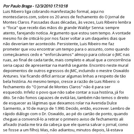
56050
Por Paulo Braga - 12/3/2010 17:10:18
Luis Ribeiro liga cobrando manifestação formal, aqui no
montesclaros.com, sobre os 20 anos de fechamento do O Jornal de
Montes Claros. Passadas duas décadas, às vezes, Luis Ribeiro lembra
o "foca" que recebi das mãos do grande Waldyr Senna: sempre
atento, farejando notícia. Argumento que estou sem tempo. A vontade
mesmo foi de criticá-lo por nos fazer voltar a um daqueles dias que
não deveriam ter acontecido. Persistente, Luis Ribeiro me faz
prometer que vou encontrar um tempo para o assunto, como quando
começávamos cedo e "enforcávamos" almoço para colocar o JMC nas
ruas, ao final de cada tarde, mais completo e atual que a concorrência
seria capaz de apresentar na manhã seguinte. Encontro neste mural
depoimentos de outros egressos do JMC, incluindo o mestre Oswaldo
Antunes. Vai ficando difícil arriscar algumas linhas a respeito de tão
bela história. Ao mesmo tempo, cresce a razão de Luis Ribeiro: o
fechamento do "O Jornal de Montes Claros" não é para ser
esquecido. Infeliz o povo que não sabe contar a sua história, já foi
dito. Se não fomos capazes de evitá-las, também não temos o direito
de esquecer as lágrimas que deixamos rolar na Avenida Dulce
Sarmento, a 10 de março de 1.990. Decido, então, escrever. Lembro de
rápido diálogo com o Dr. Oswaldo, ao pé do cartão de ponto, quando
cheguei a convencê-lo a retirar o primeiro aviso de fechamento ali
afixado (nada me tira da cabeça que ele queria salvar o jornal, como
se fosse a um filho). Mas, não adiantou, minutos depois, lá estava