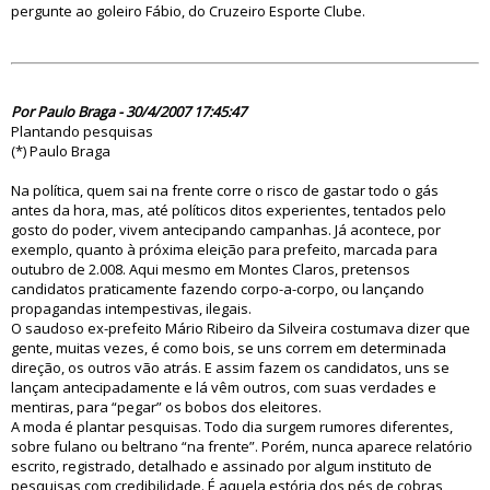
pergunte ao goleiro Fábio, do Cruzeiro Esporte Clube.
23322
Por Paulo Braga - 30/4/2007 17:45:47
Plantando pesquisas
(*) Paulo Braga
Na política, quem sai na frente corre o risco de gastar todo o gás
antes da hora, mas, até políticos ditos experientes, tentados pelo
gosto do poder, vivem antecipando campanhas. Já acontece, por
exemplo, quanto à próxima eleição para prefeito, marcada para
outubro de 2.008. Aqui mesmo em Montes Claros, pretensos
candidatos praticamente fazendo corpo-a-corpo, ou lançando
propagandas intempestivas, ilegais.
O saudoso ex-prefeito Mário Ribeiro da Silveira costumava dizer que
gente, muitas vezes, é como bois, se uns correm em determinada
direção, os outros vão atrás. E assim fazem os candidatos, uns se
lançam antecipadamente e lá vêm outros, com suas verdades e
mentiras, para “pegar” os bobos dos eleitores.
A moda é plantar pesquisas. Todo dia surgem rumores diferentes,
sobre fulano ou beltrano “na frente”. Porém, nunca aparece relatório
escrito, registrado, detalhado e assinado por algum instituto de
pesquisas com credibilidade. É aquela estória dos pés de cobras,