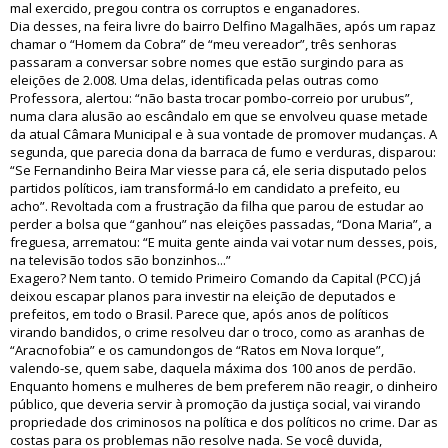
mal exercido, pregou contra os corruptos e enganadores.
Dia desses, na feira livre do bairro Delfino Magalhães, após um rapaz
chamar o “Homem da Cobra” de “meu vereador”, três senhoras
passaram a conversar sobre nomes que estão surgindo para as
eleições de 2.008. Uma delas, identificada pelas outras como
Professora, alertou: “não basta trocar pombo-correio por urubus”,
numa clara alusão ao escândalo em que se envolveu quase metade
da atual Câmara Municipal e à sua vontade de promover mudanças. A
segunda, que parecia dona da barraca de fumo e verduras, disparou:
“Se Fernandinho Beira Mar viesse para cá, ele seria disputado pelos
partidos políticos, iam transformá-lo em candidato a prefeito, eu
acho”. Revoltada com a frustração da filha que parou de estudar ao
perder a bolsa que “ganhou” nas eleições passadas, “Dona Maria”, a
freguesa, arrematou: “E muita gente ainda vai votar num desses, pois,
na televisão todos são bonzinhos...”
Exagero? Nem tanto. O temido Primeiro Comando da Capital (PCC) já
deixou escapar planos para investir na eleição de deputados e
prefeitos, em todo o Brasil. Parece que, após anos de políticos
virando bandidos, o crime resolveu dar o troco, como as aranhas de
“Aracnofobia” e os camundongos de “Ratos em Nova Iorque”,
valendo-se, quem sabe, daquela máxima dos 100 anos de perdão.
Enquanto homens e mulheres de bem preferem não reagir, o dinheiro
público, que deveria servir à promoção da justiça social, vai virando
propriedade dos criminosos na política e dos políticos no crime. Dar as
costas para os problemas não resolve nada. Se você duvida,