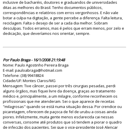
inclusive de bacharéis, doutores e graduandos de universidades
ditas as melhores do Brasil. Tenho documentos públicos,
correspondências e relatórios com erros vergonhosos. E não vale
botar a culpa na digitação, a gente percebe a diferença. Falta leitura,
reciclagem. Falta o desejo de ser a cada dia melhor. Sobram
desculpas. Todos erramos, mas é pelos que erram menos, por zelo e
dedicação, que deveríamos nos orientar, sempre.
30952
Por Paulo Braga - 16/1/2008 21:19:48
Nome: Paulo Agostinho Pereira Braga
E-mail: pauloabraga@hotmail.com
Telefone: (38) 99418824
Cidade/UF: Montes Claros/MG
Mensagem: Tive câncer, passei por três cirurgias pesadas, perdi
alguns órgãos, mas fiquei livre da doença, graças ao tratamento
médico e, principalmente, a um milagre, conforme reconhecem os
profissionais que me atenderam. Sei o que aparece de receitas
"milagrosas" quando se está numa situação dessa. Por crendice ou
picaretagem, oferecem de paçoca de fel de urubu a coisas ainda
piores. Infelizmente, muita gente menos esclarecida cai nessas
conversas, consome até produtos que só tendem a piorar o quadro
de infecção dos pacientes. Sei que o vice-presidente José Alencar