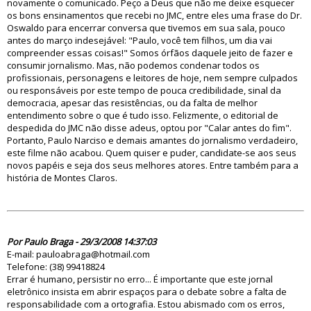
novamente o comunicado. Peço a Deus que não me deixe esquecer
os bons ensinamentos que recebi no JMC, entre eles uma frase do Dr.
Oswaldo para encerrar conversa que tivemos em sua sala, pouco
antes do março indesejável: "Paulo, você tem filhos, um dia vai
compreender essas coisas!" Somos órfãos daquele jeito de fazer e
consumir jornalismo. Mas, não podemos condenar todos os
profissionais, personagens e leitores de hoje, nem sempre culpados
ou responsáveis por este tempo de pouca credibilidade, sinal da
democracia, apesar das resistências, ou da falta de melhor
entendimento sobre o que é tudo isso. Felizmente, o editorial de
despedida do JMC não disse adeus, optou por "Calar antes do fim".
Portanto, Paulo Narciso e demais amantes do jornalismo verdadeiro,
este filme não acabou. Quem quiser e puder, candidate-se aos seus
novos papéis e seja dos seus melhores atores. Entre também para a
história de Montes Claros.
33494
Por Paulo Braga - 29/3/2008 14:37:03
E-mail: pauloabraga@hotmail.com
Telefone: (38) 99418824
Errar é humano, persistir no erro... É importante que este jornal
eletrônico insista em abrir espaços para o debate sobre a falta de
responsabilidade com a ortografia. Estou abismado com os erros,