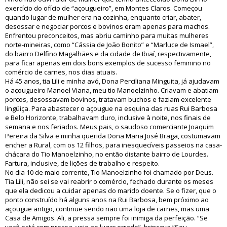
exercício do ofício de “açougueiro”, em Montes Claros. Começou
quando lugar de mulher era na cozinha, enquanto criar, abater,
desossar e negociar porcos e bovinos eram apenas para machos.
Enfrentou preconceitos, mas abriu caminho para muitas mulheres
norte-mineiras, como “Cássia de João Bonito” e “Marluce de Ismael”,
do bairro Delfino Magalhães e da cidade de Ibiaí, respectivamente,
para ficar apenas em dois bons exemplos de sucesso feminino no
comércio de carnes, nos dias atuais.
Há 45 anos, tia Lili e minha avó, Dona Perciliana Minguita, já ajudavam
o açougueiro Manoel Viana, meu tio Manoelzinho. Criavam e abatiam
porcos, desossavam bovinos, tratavam buchos e faziam excelente
lingüiça. Para abastecer o açougue na esquina das ruas Rui Barbosa
e Belo Horizonte, trabalhavam duro, inclusive à noite, nos finais de
semana e nos feriados. Meus pais, o saudoso comerciante Joaquim
Pereira da Silva e minha querida Dona Maria José Braga, costumavam
encher a Rural, com os 12 filhos, para inesquecíveis passeios na casa-
chácara do Tio Manoelzinho, no então distante bairro de Lourdes.
Fartura, inclusive, de lições de trabalho e respeito.
No dia 10 de maio corrente, Tio Manoelzinho foi chamado por Deus.
Tia Lili, não sei se vai reabrir o comércio, fechado durante os meses
que ela dedicou a cuidar apenas do marido doente. Se o fizer, que o
ponto construído há alguns anos na Rui Barbosa, bem próximo ao
açougue antigo, continue sendo não uma loja de carnes, mas uma
Casa de Amigos. Ali, a pressa sempre foi inimiga da perfeição. “Se