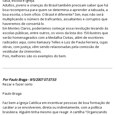
casa, escola e igreja.
Adultos, jovens e crianças do Brasil também precisam saber que há
boa recompensa para quem se determina a aprender a tabuada, a
boa escrita, o bom ofício. O Brasil é diferente? Sim, mas não será
multiplicando o número de traficantes, assaltantes e corruptos que
haveremos de consertá-lo.
Em Montes Claros, poderíamos começar essa revolução levando às
escolas públicas, entre outros, os vivos da lista dos 150 ilustres que
serão homenageados com a Medalha Civitas, além de escritores
radicados aqui, como Itamaury Telles e Luiz de Paula Ferreira, cujas
obras, com justiça, vêm sendo relacionadas pela comissão de
vestibular da Unimontes.
Pois, melhores são os exemplos do bem.
23575
Por Paulo Braga - 9/5/2007 07:37:53
Rezar e fazer certo
Paulo Braga
Faz bem a Igreja Católica em incentivar pessoas de boa formação de
caráter a se envolverem, direta ou indiretamente, com a política
brasileira. Alguém tinha mesmo que reagir. A cartilha “Organizando