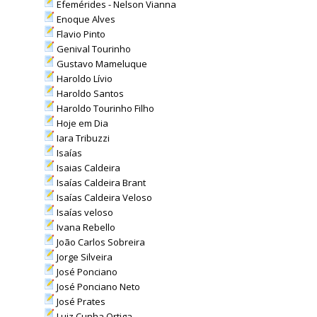
Efemérides - Nelson Vianna
Enoque Alves
Flavio Pinto
Genival Tourinho
Gustavo Mameluque
Haroldo Lívio
Haroldo Santos
Haroldo Tourinho Filho
Hoje em Dia
Iara Tribuzzi
Isaías
Isaias Caldeira
Isaías Caldeira Brant
Isaías Caldeira Veloso
Isaías veloso
Ivana Rebello
João Carlos Sobreira
Jorge Silveira
José Ponciano
José Ponciano Neto
José Prates
Luiz Cunha Ortiga