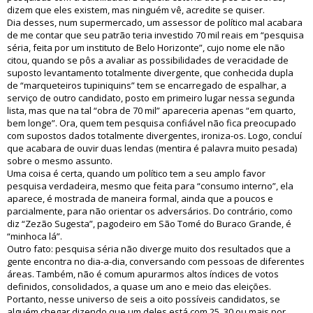
dizem que eles existem, mas ninguém vê, acredite se quiser.
Dia desses, num supermercado, um assessor de político mal acabara
de me contar que seu patrão teria investido 70 mil reais em “pesquisa
séria, feita por um instituto de Belo Horizonte”, cujo nome ele não
citou, quando se pôs a avaliar as possibilidades de veracidade de
suposto levantamento totalmente divergente, que conhecida dupla
de “marqueteiros tupiniquins” tem se encarregado de espalhar, a
serviço de outro candidato, posto em primeiro lugar nessa segunda
lista, mas que na tal “obra de 70 mil” apareceria apenas “em quarto,
bem longe”. Ora, quem tem pesquisa confiável não fica preocupado
com supostos dados totalmente divergentes, ironiza-os. Logo, concluí
que acabara de ouvir duas lendas (mentira é palavra muito pesada)
sobre o mesmo assunto.
Uma coisa é certa, quando um político tem a seu amplo favor
pesquisa verdadeira, mesmo que feita para “consumo interno”, ela
aparece, é mostrada de maneira formal, ainda que a poucos e
parcialmente, para não orientar os adversários. Do contrário, como
diz “Zezão Sugesta”, pagodeiro em São Tomé do Buraco Grande, é
“minhoca lá”.
Outro fato: pesquisa séria não diverge muito dos resultados que a
gente encontra no dia-a-dia, conversando com pessoas de diferentes
áreas. Também, não é comum apurarmos altos índices de votos
definidos, consolidados, a quase um ano e meio das eleições.
Portanto, nesse universo de seis a oito possíveis candidatos, se
alguém chegar dizendo que um deles está com 25, 30 ou mais por