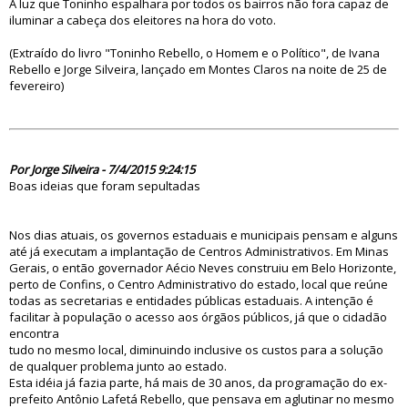
A luz que Toninho espalhara por todos os bairros não fora capaz de
iluminar a cabeça dos eleitores na hora do voto.
(Extraído do livro "Toninho Rebello, o Homem e o Político", de Ivana
Rebello e Jorge Silveira, lançado em Montes Claros na noite de 25 de
fevereiro)
79718
Por Jorge Silveira - 7/4/2015 9:24:15
Boas ideias que foram sepultadas
Nos dias atuais, os governos estaduais e municipais pensam e alguns
até já executam a implantação de Centros Administrativos. Em Minas
Gerais, o então governador Aécio Neves construiu em Belo Horizonte,
perto de Confins, o Centro Administrativo do estado, local que reúne
todas as secretarias e entidades públicas estaduais. A intenção é
facilitar à população o acesso aos órgãos públicos, já que o cidadão
encontra
tudo no mesmo local, diminuindo inclusive os custos para a solução
de qualquer problema junto ao estado.
Esta idéia já fazia parte, há mais de 30 anos, da programação do ex-
prefeito Antônio Lafetá Rebello, que pensava em aglutinar no mesmo