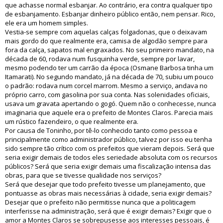
que achasse normal esbanjar. Ao contrário, era contra qualquer tipo
de esbanjamento. Esbanjar dinheiro público então, nem pensar. Rico,
ele era um homem simples.
Vestia-se sempre com aquelas calças folgadonas, que o deixavam
mais gordo do que realmente era, camisa de algodão sempre para
fora da calça, sapatos mal engraxados. No seu primeiro mandato, na
década de 60, rodava num fusquinha verde, sempre por lavar,
mesmo podendo ter um carrão da época (Osmane Barbosa tinha um
Itamarati). No segundo mandato, já na década de 70, subiu um pouco
o padrão: rodava num corcel marrom. Mesmo a serviço, andava no
próprio carro, com gasolina por sua conta. Nas solenidades oficiais,
usava um gravata apertando o gogó. Quem não o conhecesse, nunca
imaginaria que aquele era o prefeito de Montes Claros. Parecia mais
um rústico fazendeiro, o que realmente era.
Por causa de Toninho, por tê-lo conhecido tanto como pessoa e
principalmente como administrador público, talvez por isso eu tenha
sido sempre tão crítico com os prefeitos que vieram depois. Será que
seria exigir demais de todos eles seriedade absoluta com os recursos
públicos? Será que seria exigir demais uma fiscalização intensa das
obras, para que se tivesse qualidade nos serviços?
Será que desejar que todo prefeito tivesse um planejamento, que
pontuasse as obras mais necessárias à cidade, seria exigir demais?
Desejar que o prefeito não permitisse nunca que a politicagem
interferisse na administração, será que é exigir demais? Exigir que o
amor a Montes Claros se sobrepusesse aos interesses pessoais, é