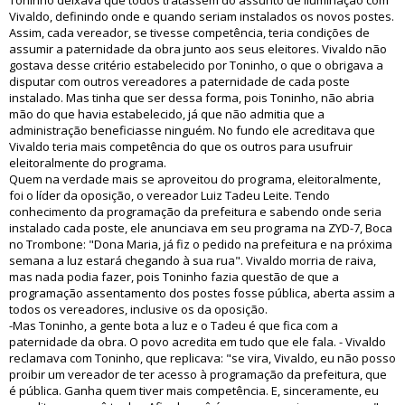
Toninho deixava que todos tratassem do assunto de iluminação com
Vivaldo, definindo onde e quando seriam instalados os novos postes.
Assim, cada vereador, se tivesse competência, teria condições de
assumir a paternidade da obra junto aos seus eleitores. Vivaldo não
gostava desse critério estabelecido por Toninho, o que o obrigava a
disputar com outros vereadores a paternidade de cada poste
instalado. Mas tinha que ser dessa forma, pois Toninho, não abria
mão do que havia estabelecido, já que não admitia que a
administração beneficiasse ninguém. No fundo ele acreditava que
Vivaldo teria mais competência do que os outros para usufruir
eleitoralmente do programa.
Quem na verdade mais se aproveitou do programa, eleitoralmente,
foi o líder da oposição, o vereador Luiz Tadeu Leite. Tendo
conhecimento da programação da prefeitura e sabendo onde seria
instalado cada poste, ele anunciava em seu programa na ZYD-7, Boca
no Trombone: "Dona Maria, já fiz o pedido na prefeitura e na próxima
semana a luz estará chegando à sua rua". Vivaldo morria de raiva,
mas nada podia fazer, pois Toninho fazia questão de que a
programação assentamento dos postes fosse pública, aberta assim a
todos os vereadores, inclusive os da oposição.
-Mas Toninho, a gente bota a luz e o Tadeu é que fica com a
paternidade da obra. O povo acredita em tudo que ele fala. - Vivaldo
reclamava com Toninho, que replicava: "se vira, Vivaldo, eu não posso
proibir um vereador de ter acesso à programação da prefeitura, que
é pública. Ganha quem tiver mais competência. E, sinceramente, eu