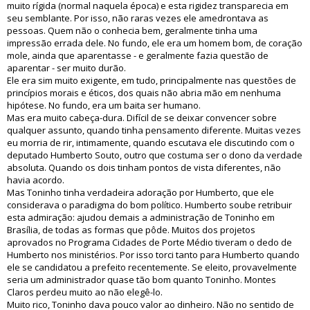
muito rígida (normal naquela época) e esta rigidez transparecia em
seu semblante. Por isso, não raras vezes ele amedrontava as
pessoas. Quem não o conhecia bem, geralmente tinha uma
impressão errada dele. No fundo, ele era um homem bom, de coração
mole, ainda que aparentasse - e geralmente fazia questão de
aparentar - ser muito durão.
Ele era sim muito exigente, em tudo, principalmente nas questões de
princípios morais e éticos, dos quais não abria mão em nenhuma
hipótese. No fundo, era um baita ser humano.
Mas era muito cabeça-dura. Difícil de se deixar convencer sobre
qualquer assunto, quando tinha pensamento diferente. Muitas vezes
eu morria de rir, intimamente, quando escutava ele discutindo com o
deputado Humberto Souto, outro que costuma ser o dono da verdade
absoluta. Quando os dois tinham pontos de vista diferentes, não
havia acordo.
Mas Toninho tinha verdadeira adoração por Humberto, que ele
considerava o paradigma do bom político. Humberto soube retribuir
esta admiração: ajudou demais a administração de Toninho em
Brasília, de todas as formas que pôde. Muitos dos projetos
aprovados no Programa Cidades de Porte Médio tiveram o dedo de
Humberto nos ministérios. Por isso torci tanto para Humberto quando
ele se candidatou a prefeito recentemente. Se eleito, provavelmente
seria um administrador quase tão bom quanto Toninho. Montes
Claros perdeu muito ao não elegê-lo.
Muito rico, Toninho dava pouco valor ao dinheiro. Não no sentido de