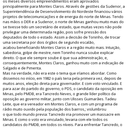
os meses diversos empreendimentos eram aprovados
principalmente para Montes Claros. Através de gestões da Sudenor, a
Superintendência de Desenvolvimento do Nordeste financiou vários
projetos de telecomunicações e de energia do norte de Minas. Tendo
nas mãos o DER e a Sudenor, o norte de Minas ganhou muito mais do
se tivesse tido um secretário de estado, que muitas vezes não pode
privilegiar uma determinada região, pois sofre pressão dos
deputados de todo o estado. Assim a decisão de Toninho, de trocar
uma secretaria por dois órgãos de segundo escalão,
acabou beneficiando Montes Claros e a região muito mais. Intuição,
sabedoria, golpe de mestre, nem Toninho nunca soube explicar
direito. O que ele sempre soube é que sua administração, e,
consequentemente, Montes Claros, ganhou muito com a indicação de
Salgado e de Pimenta.
Mas na verdade, não era este o tema que iríamos abordar. Como
dissemos no início, em 1982 o país teria pela primeira vez, depois de
muitos anos, eleição direta para governador. E com voto vinculado. E
para azar do partido do governo, o PDS, o candidato da oposição em
Minas, pelo PMDB, era Tancredo Neves, o grande líder político da
oposição ao governo militar, junto com Ulisses Guimarães. Tadeu
Leite, que era vereador em Montes Claros, e com um programa de
rádio muito ouvido pela população dos bairros,; vislumbrou
o que todo mundo previa: Tancredo iria promover um massacre em
Minas. E como o voto era vinculado, levaria com ele todos os
candidatos do PMDB, em todos os níveis. Para enfrentar Tancredo, o