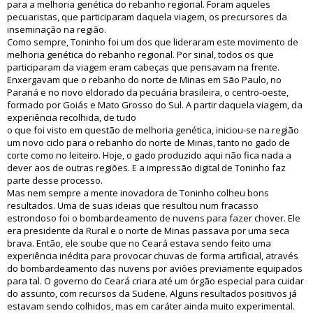
para a melhoria genética do rebanho regional. Foram aqueles
pecuaristas, que participaram daquela viagem, os precursores da
inseminação na região.
Como sempre, Toninho foi um dos que lideraram este movimento de
melhoria genética do rebanho regional. Por sinal, todos os que
participaram da viagem eram cabeças que pensavam na frente.
Enxergavam que o rebanho do norte de Minas em São Paulo, no
Paraná e no novo eldorado da pecuária brasileira, o centro-oeste,
formado por Goiás e Mato Grosso do Sul. A partir daquela viagem, da
experiência recolhida, de tudo
o que foi visto em questão de melhoria genética, iniciou-se na região
um novo ciclo para o rebanho do norte de Minas, tanto no gado de
corte como no leiteiro. Hoje, o gado produzido aqui não fica nada a
dever aos de outras regiões. E a impressão digital de Toninho faz
parte desse processo.
Mas nem sempre a mente inovadora de Toninho colheu bons
resultados. Uma de suas ideias que resultou num fracasso
estrondoso foi o bombardeamento de nuvens para fazer chover. Ele
era presidente da Rural e o norte de Minas passava por uma seca
brava. Então, ele soube que no Ceará estava sendo feito uma
experiência inédita para provocar chuvas de forma artificial, através
do bombardeamento das nuvens por aviões previamente equipados
para tal. O governo do Ceará criara até um órgão especial para cuidar
do assunto, com recursos da Sudene. Alguns resultados positivos já
estavam sendo colhidos, mas em caráter ainda muito experimental.