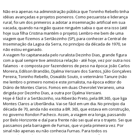
Não era apenas na administração pública que Toninho Rebello tinha
idéias avançadas e projetos pioneiros. Como pecuarista e liderança
rural, foi um dos primeiros a adotar a inseminação artificial em sua
vacada, quando na região quase ninguém sabia o que era isso (até
hoje sua filha Cristina mantém o projeto). Lembro-me bem de uma
viagem que fizemos a Sertãozinho (SP), para conhecer a Central de
Inseminação da Lagoa da Serra, no princípio da década de 1970, se
não estou enganado.
A viagem foi capitaneada pelo ruralista Dezinho Dias, grande figura
com a qual sempre tive amistosa relação - até hoje, vez por outra nos
falamos - e composta por fazendeiros de peso na época: João Carlos
Moreira, Edilson Brandão, Djalma Versiani dos Santos, Júlio Gonçalves
Pereira, Toninho Rebello, Oswaldo Souto, o veterinário Tanure (não
me lembro o primeiro nome) e este jornalista, na época editor do
Diário de Montes Claros. Fomos em duas Chevrolet Veraneio, uma
dirigida por Dezinho Dias, a outra por Djalma Versiani.
Hoje é fácil ir a Sertãozinho, via Ribeirão Preto, pela BR.365, que liga
Montes Claros a Uberlândia. Vai-se fácil em um dia. No princípio da
década de 70, ainda não existia a BR. 365, que estava em construção,
no governo Rondon Pacheco. Assim, a viagem era longa, passando
por Belo Horizonte e daí para frente não sei qual era o trajeto. Sei que
passamos pela barragem de Furnas, que vi pela primeira vez. Por
sinal não apenas eu não conhecia Furnas. Para todos os