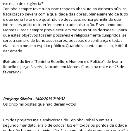
excesso de exigência?
Toninho sempre teve tudo isso: respeito absoluto ao dinheiro público,
fiscalização severa com a qualidade das obras, planejamento de tudo
o que seria feito e do qual não se desviava, nunca permitindo que
interesses políticos interferissem na administração. E seu amor por
Montes Claros sempre prevaleceu em todas as suas decisões. E para
que estes objetivos fossem possíveis e religiosamente cumpridos, se
cercou sempre de bons assessores, pessoas de confiança e todas
elas com o mesmo espírito público. Quando se junta tudo isso, é difícil
dar errado.
(Extraído do livro "Toninho Rebello, o Homem e o Político", de Ivana
Rebello e Jorge Silveira, lançado em Montes Claros na noite de 25 de
fevereiro)
79755
Por Jorge Silveira - 14/4/2015 7:16:32
Os cinco mil postes que não deram votos
Um dos projetos mais ambiciosos de Toninho Rebello em seu
segundo mandato, era o de colocar luz em todos os pontos da cidade
onde não houvesse iluminação. Na campanha ele prometera que não