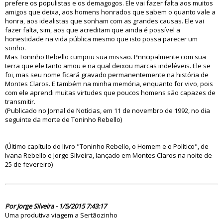
prefere os populistas e os demagogos. Ele vai fazer falta aos muitos
amigos que deixa, aos homens honrados que sabem o quanto vale a
honra, aos idealistas que sonham com as grandes causas. Ele vai
fazer falta, sim, aos que acreditam que ainda é possível a
honestidade na vida pública mesmo que isto possa parecer um
sonho.
Mas Toninho Rebello cumpriu sua missão. Pnncipalmente com sua
terra que ele tanto amou e na qual deixou marcas indeléveis. Ele se
foi, mas seu nome ficará gravado permanentemente na história de
Montes Claros. E também na minha memória, enquanto for vivo, pois
com ele aprendi muitas virtudes que poucos homens são capazes de
transmitir.
(Publicado no Jornal de Notícias, em 11 de novembro de 1992, no dia
seguinte da morte de Toninho Rebello)
(Último capítulo do livro "Toninho Rebello, o Homem e o Político", de
Ivana Rebello e Jorge Silveira, lançado em Montes Claros na noite de
25 de fevereiro)
79851
Por Jorge Silveira - 1/5/2015 7:43:17
Uma produtiva viagem a Sertãozinho