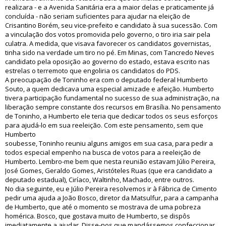
realizara - e a Avenida Sanitária era a maior delas e praticamente já
concluída - não seriam suficientes para ajudar na eleição de
Crisantino Borém, seu vice-prefeito e candidato à sua sucessão. Com
a vinculação dos votos promovida pelo governo, o tiro iria sair pela
culatra. A medida, que visava favorecer os candidatos governistas,
tinha sido na verdade um tiro no pé. Em Minas, com Tancredo Neves
candidato pela oposição ao governo do estado, estava escrito nas
estrelas o terremoto que engoliria os candidatos do PDS.
A preocupação de Toninho era com o deputado federal Humberto
Souto, a quem dedicava uma especial amizade e afeição. Humberto
tivera participação fundamental no sucesso de sua administração, na
liberação sempre constante dos recursos em Brasília. No pensamento
de Toninho, a Humberto ele teria que dedicar todos os seus esforços
para ajudá-lo em sua reeleição. Com este pensamento, sem que
Humberto
soubesse, Toninho reuniu alguns amigos em sua casa, para pedir a
todos especial empenho na busca de votos para a reeleição de
Humberto. Lembro-me bem que nesta reunião estavam Júlio Pereira,
José Gomes, Geraldo Gomes, Aristóteles Ruas (que era candidato a
deputado estadual), Ciríaco, Waltinho, Machado, entre outros.
No dia seguinte, eu e Júlio Pereira resolvemos ir à Fábrica de Cimento
pedir uma ajuda a João Bosco, diretor da Matsulfur, para a campanha
de Humberto, que até o momento se mostrava de uma pobreza
homérica. Bosco, que gostava muito de Humberto, se dispôs
imediatamente a ajudar. Disse-nos que mandássemos confeccionar