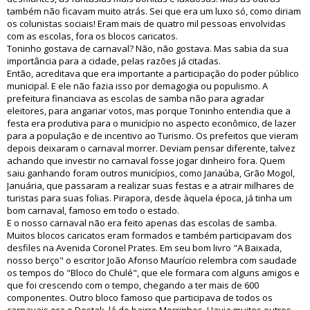
também não ficavam muito atrás. Sei que era um luxo só, como diriam
os colunistas sociais! Eram mais de quatro mil pessoas envolvidas
com as escolas, fora os blocos caricatos.
Toninho gostava de carnaval? Não, não gostava. Mas sabia da sua
importância para a cidade, pelas razões já citadas.
Então, acreditava que era importante a participação do poder público
municipal. E ele não fazia isso por demagogia ou populismo. A
prefeitura financiava as escolas de samba não para agradar
eleitores, para angariar votos, mas porque Toninho entendia que a
festa era produtiva para o município no aspecto econômico, de lazer
para a população e de incentivo ao Turismo. Os prefeitos que vieram
depois deixaram o carnaval morrer. Deviam pensar diferente, talvez
achando que investir no carnaval fosse jogar dinheiro fora. Quem
saiu ganhando foram outros municípios, como Janaúba, Grão Mogol,
Januária, que passaram a realizar suas festas e a atrair milhares de
turistas para suas folias. Pirapora, desde àquela época, já tinha um
bom carnaval, famoso em todo o estado.
E o nosso carnaval não era feito apenas das escolas de samba.
Muitos blocos caricatos eram formados e também participavam dos
desfiles na Avenida Coronel Prates. Em seu bom livro "A Baixada,
nosso berço" o escritor João Afonso Maurício relembra com saudade
os tempos do "Bloco do Chulé", que ele formara com alguns amigos e
que foi crescendo com o tempo, chegando a ter mais de 600
componentes. Outro bloco famoso que participava de todos os