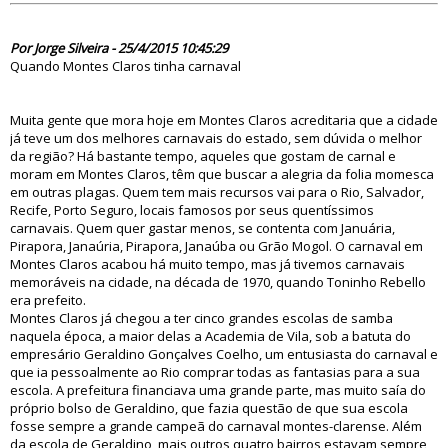
79811
Por Jorge Silveira - 25/4/2015 10:45:29
Quando Montes Claros tinha carnaval
Muita gente que mora hoje em Montes Claros acreditaria que a cidade
já teve um dos melhores carnavais do estado, sem dúvida o melhor
da região? Há bastante tempo, aqueles que gostam de carnal e
moram em Montes Claros, têm que buscar a alegria da folia momesca
em outras plagas. Quem tem mais recursos vai para o Rio, Salvador,
Recife, Porto Seguro, locais famosos por seus quentíssimos
carnavais. Quem quer gastar menos, se contenta com Januária,
Pirapora, Janaúria, Pirapora, Janaúba ou Grão Mogol. O carnaval em
Montes Claros acabou há muito tempo, mas já tivemos carnavais
memoráveis na cidade, na década de 1970, quando Toninho Rebello
era prefeito.
Montes Claros já chegou a ter cinco grandes escolas de samba
naquela época, a maior delas a Academia de Vila, sob a batuta do
empresário Geraldino Gonçalves Coelho, um entusiasta do carnaval e
que ia pessoalmente ao Rio comprar todas as fantasias para a sua
escola. A prefeitura financiava uma grande parte, mas muito saía do
próprio bolso de Geraldino, que fazia questão de que sua escola
fosse sempre a grande campeã do carnaval montes-clarense. Além
da escola de Geraldino, mais outros quatro bairros estavam sempre