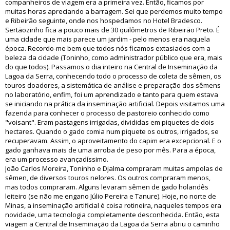
companheiros de viagem era a primeira vez. Então, ficamos por
muitas horas apreciando a barragem. Sei que perdemos muito tempo
e Ribeirão seguinte, onde nos hospedamos no Hotel Bradesco.
Sertãozinho fica a pouco mais de 30 quilômetros de Ribeirão Preto. É
uma cidade que mais parece um jardim - pelo menos era naquela
época. Recordo-me bem que todos nós ficamos extasiados com a
beleza da cidade (Toninho, como administrador público que era, mais
do que todos). Passamos o dia inteiro na Central de Inseminação da
Lagoa da Serra, conhecendo todo o processo de coleta de sêmen, os
touros doadores, a sistemática de análise e preparação dos sêmens
no laboratório, enfim, foi um aprendizado e tanto para quem estava
se iniciando na prática da inseminação artificial. Depois visitamos uma
fazenda para conhecer o processo de pastoreio conhecido como
"voisant". Eram pastagens irrigadas, divididas em piquetes de dois
hectares. Quando o gado comia num piquete os outros, irrigados, se
recuperavam. Assim, o aproveitamento do capim era excepcional. E o
gado ganhava mais de uma arroba de peso por mês. Para a época,
era um processo avançadíssimo.
João Carlos Moreira, Toninho e Djalma compraram muitas ampolas de
sêmen, de diversos touros nelores. Os outros compraram menos,
mas todos compraram. Alguns levaram sêmen de gado holandês
leiteiro (se não me engano Júlio Pereira e Tanure). Hoje, no norte de
Minas, a inseminação artificial é coisa rotineira, naqueles tempos era
novidade, uma tecnologia completamente desconhecida. Então, esta
viagem a Central de Inseminação da Lagoa da Serra abriu o caminho