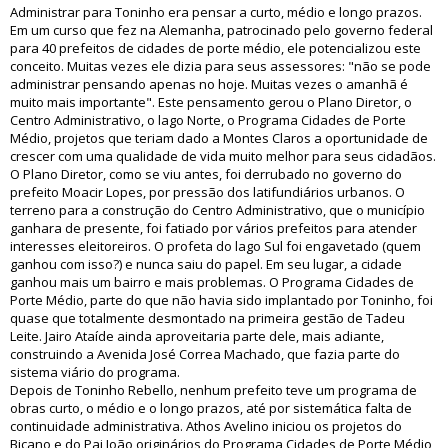
Administrar para Toninho era pensar a curto, médio e longo prazos.
Em um curso que fez na Alemanha, patrocinado pelo governo federal
para 40 prefeitos de cidades de porte médio, ele potencializou este
conceito. Muitas vezes ele dizia para seus assessores: "não se pode
administrar pensando apenas no hoje. Muitas vezes o amanhã é
muito mais importante". Este pensamento gerou o Plano Diretor, o
Centro Administrativo, o lago Norte, o Programa Cidades de Porte
Médio, projetos que teriam dado a Montes Claros a oportunidade de
crescer com uma qualidade de vida muito melhor para seus cidadãos.
O Plano Diretor, como se viu antes, foi derrubado no governo do
prefeito Moacir Lopes, por pressão dos latifundiários urbanos. O
terreno para a construção do Centro Administrativo, que o município
ganhara de presente, foi fatiado por vários prefeitos para atender
interesses eleitoreiros. O profeta do lago Sul foi engavetado (quem
ganhou com isso?) e nunca saiu do papel. Em seu lugar, a cidade
ganhou mais um bairro e mais problemas. O Programa Cidades de
Porte Médio, parte do que não havia sido implantado por Toninho, foi
quase que totalmente desmontado na primeira gestão de Tadeu
Leite. Jairo Ataíde ainda aproveitaria parte dele, mais adiante,
construindo a Avenida José Correa Machado, que fazia parte do
sistema viário do programa.
Depois de Toninho Rebello, nenhum prefeito teve um programa de
obras curto, o médio e o longo prazos, até por sistemática falta de
continuidade administrativa. Athos Avelino iniciou os projetos do
Bicano e do Pai João originários do Programa Cidades de Porte Médio,