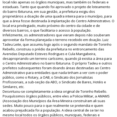
local não apenas os órgãos municipais, mas também os federais e
estaduais. Tanto que quando foi aprovado o projeto de loteamento
do bairro Ibituruna, em sua gestão, a prefeitura exigiu dos
proprietários a doação de uma quadra inteira para o município, para
que a área fosse destinada à implantação do Centro Administrativo. O
local era privilegiado, muito próximo do centro da cidade e de
diversos bairros, o que facilitaria o acesso à população.
Infelizmente, os administradores que vieram depois não souberam
aproveitar da forma planejada o terreno recebido em doação. Luiz
Tadeu Leite, que assumiu logo após o segundo mandato de Toninho
Rebello, construiu o prédio da prefeitura no entroncamento das
Avenidas Deputado Esteves Rodrigues e Cula Mangabeira,
desapropriando um terreno caríssimo, quando já existia a área para
o Centro Administrativo no bairro Ibituruna. O próprio Tadeu e outros
prefeitos subsequentes foram doando áreas destinadas ao Centro
Administrativo para entidades que nada tinham a ver com o poder
público, como o Rotary, a OAB, o Sindicato dos Jornalistas
Profissionais, a sub-seção da ABO, o Sindicato de Bares, Hotéis e
Similares, etc.
Desvirtuou-se completamente a ideia original de Toninho Rebello.
Pouquíssimos órgãos públicos, entre eles a Policia Militar, a AMAMS
(Associação dos Municípios da Área Mineira construíram ali suas
sedes. Muito pouco para o que realmente se pretendia e quem
acabou prejudicada foi a população. A ideia central de se ter no
mesmo local todos os órgãos públicos, municipais, federais e