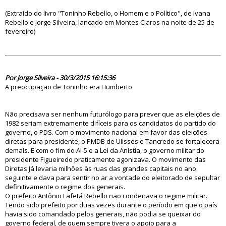
(Extraído do livro "Toninho Rebello, o Homem e o Político", de Ivana
Rebello e Jorge Silveira, lançado em Montes Claros na noite de 25 de
fevereiro)
79684
Por Jorge Silveira - 30/3/2015 16:15:36
A preocupação de Toninho era Humberto
Não precisava ser nenhum futurólogo para prever que as eleições de
1982 seriam extremamente difíceis para os candidatos do partido do
governo, o PDS. Com o movimento nacional em favor das eleições
diretas para presidente, o PMDB de Ulisses e Tancredo se fortalecera
demais. E com o fim do AI-5 e a Lei da Anistia, o governo militar do
presidente Figueiredo praticamente agonizava. O movimento das
Diretas Já levaria milhões às ruas das grandes capitais no ano
seguinte e dava para sentir no ar a vontade do eleitorado de sepultar
definitivamente o regime dos generais.
O prefeito Antônio Lafetá Rebello não condenava o regime militar.
Tendo sido prefeito por duas vezes durante o período em que o país
havia sido comandado pelos generais, não podia se queixar do
governo federal, de quem sempre tivera o apoio para a