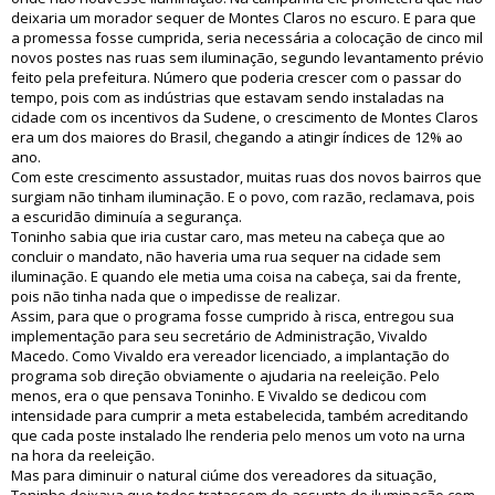
deixaria um morador sequer de Montes Claros no escuro. E para que
a promessa fosse cumprida, seria necessária a colocação de cinco mil
novos postes nas ruas sem iluminação, segundo levantamento prévio
feito pela prefeitura. Número que poderia crescer com o passar do
tempo, pois com as indústrias que estavam sendo instaladas na
cidade com os incentivos da Sudene, o crescimento de Montes Claros
era um dos maiores do Brasil, chegando a atingir índices de 12% ao
ano.
Com este crescimento assustador, muitas ruas dos novos bairros que
surgiam não tinham iluminação. E o povo, com razão, reclamava, pois
a escuridão diminuía a segurança.
Toninho sabia que iria custar caro, mas meteu na cabeça que ao
concluir o mandato, não haveria uma rua sequer na cidade sem
iluminação. E quando ele metia uma coisa na cabeça, sai da frente,
pois não tinha nada que o impedisse de realizar.
Assim, para que o programa fosse cumprido à risca, entregou sua
implementação para seu secretário de Administração, Vivaldo
Macedo. Como Vivaldo era vereador licenciado, a implantação do
programa sob direção obviamente o ajudaria na reeleição. Pelo
menos, era o que pensava Toninho. E Vivaldo se dedicou com
intensidade para cumprir a meta estabelecida, também acreditando
que cada poste instalado lhe renderia pelo menos um voto na urna
na hora da reeleição.
Mas para diminuir o natural ciúme dos vereadores da situação,