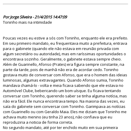
79791
Por Jorge Silveira - 21/4/2015 14:47:09
Toninho mais na intimidade
Poucas vezes eu estive a sós com Toninho, enquanto ele era prefeito.
Em seu primeiro mandato, eu frequentava muito a prefeitura, entrava
para o gabinete (quando ele não estava em reunião privada com
algum secretário ou autoridade), mas em raríssimas oportunidades o
encontrava sozinho. Geralmente, o gabinete estava sempre cheio.
Além de Guarinello, Afonso (Prates) era figura sempre constante, na
parte da tarde, pois de manhã não era de acordar cedo. Toninho
gostava muito de conversar com Afonso, que era o homem das ideias
luminosas, algumas extravagantes. Quando Afonso sumia, Toninho
mandava chamá-lo - volta e meia ficava sabendo que ele estava no
Automóvel Clube, bebericando um bom uísque. Eu ficava tentando
conversar com Toninho, querendo saber se tinha alguma notícia, mas
não era fácil. Ele nunca encontrava tempo. Na maioria das vezes, eu
saía do gabinete sem conversar com Toninho. Garimpava as notícias
com Guarinello ou com Geraldo Maia. Eles me diziam que Toninho me
achava muito menino (eu tinha 23 anos), não confiava que eu
reproduziria a noticia de forma correta.
No segundo mandato, até por ter enchido muito em sua primeira