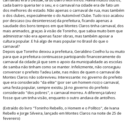
carnavais era o Destak, lá do bairro Morrinhos. Havia muitos outros,
cada bairro queria ter o seu, e o carnaval na cidade era de fato um
dos melhores do estado. Não apenas o carnaval de rua, mas também
o dos clubes, especialmente o do Automóvel Clube. Tudo isso acabou
por descaso (ou desinteresse) da prefeitura, ficando apenas a
saudade dos bons tempos em que Montes Claros tinha carnaval, dos
mais animados, graças à visão de Toninho, que sabia muito bem que
administrar não era apenas fazer obras, mas também apoiar a
cultura popular. E há algo de mais popular no Brasil do que o
carnaval?
Depois que Toninho deixou a prefeitura, Geraldino Coelho lu ou muito
para que a prefeitura continuasse participando financeiramente do
carnaval da cidade já que sem o apoio da municipalidade as escolas
de samba não tinham como se manter. Infelizmente, não conseguiu
convencer o prefeito Tadeu Leite, nas mãos de quem o carnaval de
Montes Claros não sobreviveu. Interessante: no governo do prefeito
que era considerado "da elite" (por ser um homem rico) o carnaval,
uma festa popular, sempre existiu. Já no governo do prefeito
considerado "dos pobres", o carnaval morreu. A diferença talvez
fosse que um tinha visão, enquanto o outro andava de antolhos.
(Extraído do livro "Toninho Rebello, o Homem e o Político", de Ivana
Rebello e Jorge Silveira, lançado em Montes Claros na noite de 25 de
fevereiro)