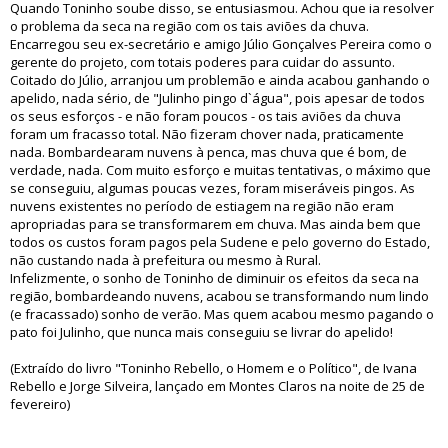
Quando Toninho soube disso, se entusiasmou. Achou que ia resolver
o problema da seca na região com os tais aviões da chuva.
Encarregou seu ex-secretário e amigo Júlio Gonçalves Pereira como o
gerente do projeto, com totais poderes para cuidar do assunto.
Coitado do Júlio, arranjou um problemão e ainda acabou ganhando o
apelido, nada sério, de "Julinho pingo d`água", pois apesar de todos
os seus esforços - e não foram poucos - os tais aviões da chuva
foram um fracasso total. Não fizeram chover nada, praticamente
nada. Bombardearam nuvens à penca, mas chuva que é bom, de
verdade, nada. Com muito esforço e muitas tentativas, o máximo que
se conseguiu, algumas poucas vezes, foram miseráveis pingos. As
nuvens existentes no período de estiagem na região não eram
apropriadas para se transformarem em chuva. Mas ainda bem que
todos os custos foram pagos pela Sudene e pelo governo do Estado,
não custando nada à prefeitura ou mesmo à Rural.
Infelizmente, o sonho de Toninho de diminuir os efeitos da seca na
região, bombardeando nuvens, acabou se transformando num lindo
(e fracassado) sonho de verão. Mas quem acabou mesmo pagando o
pato foi Julinho, que nunca mais conseguiu se livrar do apelido!
(Extraído do livro "Toninho Rebello, o Homem e o Político", de Ivana
Rebello e Jorge Silveira, lançado em Montes Claros na noite de 25 de
fevereiro)