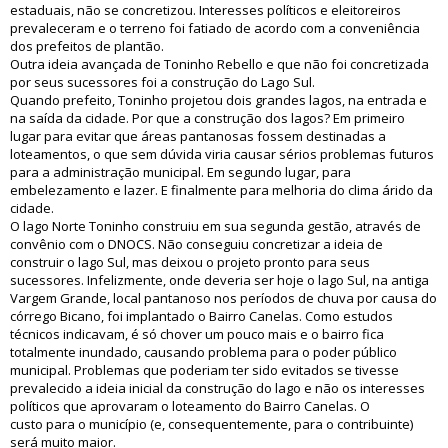
estaduais, não se concretizou. Interesses políticos e eleitoreiros
prevaleceram e o terreno foi fatiado de acordo com a conveniência
dos prefeitos de plantão.
Outra ideia avançada de Toninho Rebello e que não foi concretizada
por seus sucessores foi a construção do Lago Sul.
Quando prefeito, Toninho projetou dois grandes lagos, na entrada e
na saída da cidade. Por que a construção dos lagos? Em primeiro
lugar para evitar que áreas pantanosas fossem destinadas a
loteamentos, o que sem dúvida viria causar sérios problemas futuros
para a administração municipal. Em segundo lugar, para
embelezamento e lazer. E finalmente para melhoria do clima árido da
cidade.
O lago Norte Toninho construiu em sua segunda gestão, através de
convênio com o DNOCS. Não conseguiu concretizar a ideia de
construir o lago Sul, mas deixou o projeto pronto para seus
sucessores. Infelizmente, onde deveria ser hoje o lago Sul, na antiga
Vargem Grande, local pantanoso nos períodos de chuva por causa do
córrego Bicano, foi implantado o Bairro Canelas. Como estudos
técnicos indicavam, é só chover um pouco mais e o bairro fica
totalmente inundado, causando problema para o poder público
municipal. Problemas que poderiam ter sido evitados se tivesse
prevalecido a ideia inicial da construção do lago e não os interesses
políticos que aprovaram o loteamento do Bairro Canelas. O
custo para o município (e, consequentemente, para o contribuinte)
será muito maior.