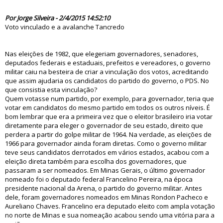
79690
Por Jorge Silveira - 2/4/2015 14:52:10
Voto vinculado e a avalanche Tancredo
Nas eleições de 1982, que elegeriam governadores, senadores,
deputados federais e estaduais, prefeitos e vereadores, o governo
militar caiu na besteira de criar a vinculação dos votos, acreditando
que assim ajudaria os candidatos do partido do governo, o PDS. No
que consistia esta vinculação?
Quem votasse num partido, por exemplo, para governador, teria que
votar em candidatos do mesmo partido em todos os outros níveis. É
bom lembrar que era a primeira vez que o eleitor brasileiro iria votar
diretamente para eleger o governador de seu estado, direito que
perdera a partir do golpe militar de 1964. Na verdade, as eleições de
1966 para governador ainda foram diretas. Como o governo militar
teve seus candidatos derrotados em vários estados, acabou com a
eleição direta também para escolha dos governadores, que
passaram a ser nomeados. Em Minas Gerais, o último governador
nomeado foi o deputado federal Francelino Pereira, na época
presidente nacional da Arena, o partido do governo militar. Antes
dele, foram governadores nomeados em Minas Rondon Pacheco e
Aureliano Chaves. Francelino era deputado eleito com ampla votação
no norte de Minas e sua nomeação acabou sendo uma vitória para a