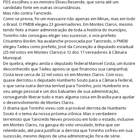
PDS escolheu o ex-ministro Eliseu Resende, que seria até um
candidato forte em outras circunstâncias.
Mas não contra Tancredo.
Como se previa, foi um massacre não apenas em Minas, mas em todo
o Brasil. O PMDB elegeu 23 governadores. Em Montes Claros, mesmo
tendo feito a maior administração de toda a história do município,
Toninho não conseguiu eleger seu sucessor, o vice-prefeito
Crisantino Borém. Na avalanche provocada por Tancredo, o PMDB
elegeu Tadeu como prefeito, José da Conceição a deputado estadual
(25 mil votos em Montes Claros) e 12 dos 17 vereadores à Câmara
Municipal.
De quebra, elegeu ainda o deputado federal Manoel Costa, um ilustre
desconhecido que Tadeu apoiou (e que financiou sua campanha).
Costa teve cerca de 22 mil votos só em Montes Claros. Com isso,
quase derrotou o deputado Humberto Souto para a Câmara Federal,
o que seria outra derrota terrível para Toninho, pois Humberto era
seu amigo pessoal e um dos baluartes de sua administração,
conseguindo liberar tudo e mais alguma coisa em Brasília para ajudar
o desenvolvimento de Montes Claros.
O drama que Toninho viveu com a provável derrota de Humberto
Souto é o tema da nossa próxima crônica. Mas o verdadeiro
terremoto que Tancredo Neves provocou em todo o estado, inclusive
em Montes Claros, na garupa do voto vinculado, tinha que ser
relembrado, até para justificar a derrota que Toninho sofreu em sua
sucessão, mesmo depois de uma administração fora de série.