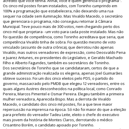
acredito que você tenha. Afinal, você é quem gerencia o programa".
Os cinco mil postes foram instalados, com Toninho cumprindo em
100% a programação que estabelecera, não deixando uma rua
sequer na cidade sem iluminação. Mas Vivaldo Macedo, o secretário
que gerenciara o programa, não conseguiu retornar à Câmara
Municipal. Teve pouco mais de 300 votos, nem chegando perto dos
cinco mil que projetara - um voto para cada poste instalado. Mas não
foi questão de competência, como Toninho acreditava que seria, que
competência Vivaldo tinha de sobra. Foi questão mesmo de voto
vinculado (assunto de outra crônica), que derrotou não apenas
Vivaldo, mas outros vereadores de expressão, como Deosvaldo Pena
e Juarez Antunes, ex-presidentes do Legislativo, e Geraldo Machado
Filho e Alberto Fagundes, também ex-secretários de Toninho.
Dos secretários de Toninho que se candidataram, certos de que a
grande administração realizada os elegeria, apenas Joel Guimarães
obteve sucesso. Foi um dos cinco eleitos pelo PDS, o partido do
governo, massacrado pelo PMDB que elegeu 12 vereadores, entre os
quais alguns ilustres desconhecidos na política local, como Conrado
Pereira, Marcos Pimentel e Osmar Pereira. Elegeu também a primeira
mulher vereadora, Aparecida Bispo. Mas a derrota de Vivaldo
Macedo, o candidato dos cinco mil postes, foi a que teve maior
repercussão na imprensa na época. Só não foi maior do que a eleição
para prefeito do vereador Tadeu Leite, eleito o chefe do executivo
mais jovem da história de Montes Claros, derrotando o médico
Crisantino Borém, o candidato apoiado por Toninho.