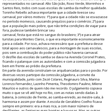
representados no carnaval: Alto São João, Roxo Verde, Morrinhos e
Santos Reis, todos com suas escolas de samba da melhor qualidade.
Toninho Rebello achava importante que a cidade tivesse seu
carnaval, por vários motivos: 1º) para que a cidade não se esvaziasse
no período momesco, causando prejuízos para o comércio; 2º) para
que a população mais pobre, que não tinha condições de viajar para
fora, pudesse também brincar seu
carnaval, festa que está no sangue do brasileiro; 3º) e para atrair
turistas para Montes Claros, o que era importante economicamente
para a cidade. Por isso, achava necessário que a prefeitura desse
total apoio aos carnavalescos, para a montagem de suas escolas,
pois sem a contribuição do poder público não haveria carnaval.
O desfile das escolas de samba se dava na Avenida Coronel Prates,
ficando o palanque com as autoridades e com a comissão julgadora
bem em frente ao prédio da prefeitura.
Em parte da avenida construíam-se arquibancadas para o povão. Por
diversas vezes participei da comissão julgadora, a convite da
municipalidade, junto com Zezé Colares, Reginauro Silva, Marina
Lorenzo Fernandez, Lazinho Pimenta, Theodomiro Paulino, Milene
Maurício e outros de quem não me recordo. O julgamento copiava
muito o que se vê até hoje no Rio, com as notas sendo dadas à
bateria, à comissão de frente, ao samba-enredo, ao mestre-sala, à
harmonia e assim por diante. A escola de Geraldino Coelho ficava
sempre em primeiro: era a mais rica, a com maior número de
desfilantes, as fantasias mais bonitas e luxuosas. Mas as outras