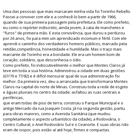
Uma das pessoas que mais marcaram minha vida foi Toninho Rebello.
Passei a conviver com ele e a conhecê-lo bem a partir de 1966,
quando de sua primeira passagem pela prefeitura. Ele como prefeito,
eu como o repórter indiscreto, ainda jovem, à cata de manchetes e
"furos" de primeira mão. E esta convivência, que durou e perdurou
por 26 anos, foi para mim um aprendizado incomum e fértil. Com ele
aprendi o caminho dos verdadeiros homens públicos, marcado pela
retidão,competência, honestidade e humildade. Mas o traço mais
marcante de Toninho era a bondade. Ele era um homem bom de
coração, solidário, que desconhecia o ódio.
Como prefeito, foi indiscutivelmente o melhor que Montes Claros já
teve em toda a sua história. Administrou a cidade em duas gestões
(67/70 e 77/82) e é difícil mensurar qual de sua administração foi
melhor. Da primeira vez, deu a arrancada que transformaria Montes
Claros na capital do norte de Minas. Construiu toda a rede de esgoto
e águas pluviais no centro da cidade; asfaltou as ruas centrais e
periféricas,
que eram todas de piso de terra; construiu o Parque Municipal e o
antigo Mercado da rua Joaquim Costa. Já na segunda gestão, partiu
para obras maiores, como a Avenida Sanitária (que mudou
completamente o aspecto urbanístico da cidade), a Rodoviária, o
Centro Cultural, o Anel Rodoviário Sul e o Ceanorte. E suas obras não
eram de isopor, pois estão aí até hoje, firmes e compactas.