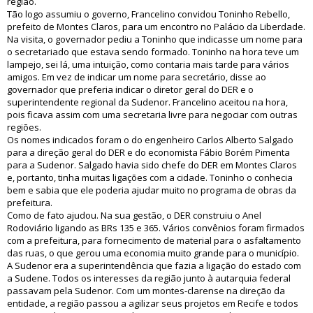
região.
Tão logo assumiu o governo, Francelino convidou Toninho Rebello,
prefeito de Montes Claros, para um encontro no Palácio da Liberdade.
Na visita, o governador pediu a Toninho que indicasse um nome para
o secretariado que estava sendo formado. Toninho na hora teve um
lampejo, sei lá, uma intuição, como contaria mais tarde para vários
amigos. Em vez de indicar um nome para secretário, disse ao
governador que preferia indicar o diretor geral do DER e o
superintendente regional da Sudenor. Francelino aceitou na hora,
pois ficava assim com uma secretaria livre para negociar com outras
regiões.
Os nomes indicados foram o do engenheiro Carlos Alberto Salgado
para a direção geral do DER e do economista Fábio Borém Pimenta
para a Sudenor. Salgado havia sido chefe do DER em Montes Claros
e, portanto, tinha muitas ligações com a cidade. Toninho o conhecia
bem e sabia que ele poderia ajudar muito no programa de obras da
prefeitura.
Como de fato ajudou. Na sua gestão, o DER construiu o Anel
Rodoviário ligando as BRs 135 e 365. Vários convênios foram firmados
com a prefeitura, para fornecimento de material para o asfaltamento
das ruas, o que gerou uma economia muito grande para o município.
A Sudenor era a superintendência que fazia a ligação do estado com
a Sudene. Todos os interesses da região junto à autarquia federal
passavam pela Sudenor. Com um montes-clarense na direção da
entidade, a região passou a agilizar seus projetos em Recife e todos