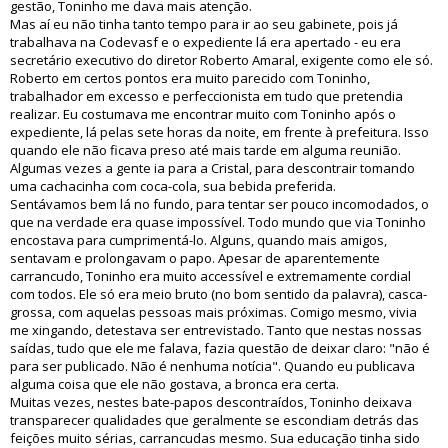
gestão, Toninho me dava mais atenção.
Mas aí eu não tinha tanto tempo para ir ao seu gabinete, pois já
trabalhava na Codevasf e o expediente lá era apertado - eu era
secretário executivo do diretor Roberto Amaral, exigente como ele só.
Roberto em certos pontos era muito parecido com Toninho,
trabalhador em excesso e perfeccionista em tudo que pretendia
realizar. Eu costumava me encontrar muito com Toninho após o
expediente, lá pelas sete horas da noite, em frente à prefeitura. Isso
quando ele não ficava preso até mais tarde em alguma reunião.
Algumas vezes a gente ia para a Cristal, para descontrair tomando
uma cachacinha com coca-cola, sua bebida preferida.
Sentávamos bem lá no fundo, para tentar ser pouco incomodados, o
que na verdade era quase impossível. Todo mundo que via Toninho
encostava para cumprimentá-lo. Alguns, quando mais amigos,
sentavam e prolongavam o papo. Apesar de aparentemente
carrancudo, Toninho era muito accessível e extremamente cordial
com todos. Ele só era meio bruto (no bom sentido da palavra), casca-
grossa, com aquelas pessoas mais próximas. Comigo mesmo, vivia
me xingando, detestava ser entrevistado. Tanto que nestas nossas
saídas, tudo que ele me falava, fazia questão de deixar claro: "não é
para ser publicado. Não é nenhuma notícia". Quando eu publicava
alguma coisa que ele não gostava, a bronca era certa.
Muitas vezes, nestes bate-papos descontraídos, Toninho deixava
transparecer qualidades que geralmente se escondiam detrás das
feições muito sérias, carrancudas mesmo. Sua educação tinha sido