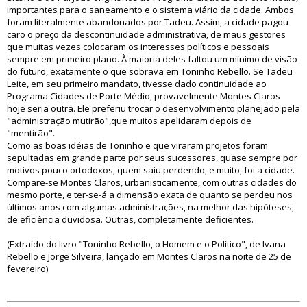
importantes para o saneamento e o sistema viário da cidade. Ambos
foram literalmente abandonados por Tadeu. Assim, a cidade pagou
caro o preço da descontinuidade administrativa, de maus gestores
que muitas vezes colocaram os interesses políticos e pessoais
sempre em primeiro plano. À maioria deles faltou um mínimo de visão
do futuro, exatamente o que sobrava em Toninho Rebello. Se Tadeu
Leite, em seu primeiro mandato, tivesse dado continuidade ao
Programa Cidades de Porte Médio, provavelmente Montes Claros
hoje seria outra. Ele preferiu trocar o desenvolvimento planejado pela
"administração mutirão",que muitos apelidaram depois de
"mentirão".
Como as boas idéias de Toninho e que viraram projetos foram
sepultadas em grande parte por seus sucessores, quase sempre por
motivos pouco ortodoxos, quem saiu perdendo, e muito, foi a cidade.
Compare-se Montes Claros, urbanisticamente, com outras cidades do
mesmo porte, e ter-se-á a dimensão exata de quanto se perdeu nos
últimos anos com algumas administrações, na melhor das hipóteses,
de eficiência duvidosa. Outras, completamente deficientes.
(Extraído do livro "Toninho Rebello, o Homem e o Político", de Ivana
Rebello e Jorge Silveira, lançado em Montes Claros na noite de 25 de
fevereiro)