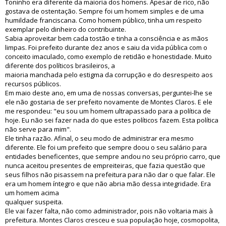
Toninho era diferente da maioria dos homens. Apesar de rico, não
gostava de ostentação. Sempre foi um homem simples e de uma
humildade franciscana. Como homem público, tinha um respeito
exemplar pelo dinheiro do contribuinte.
Sabia aproveitar bem cada tostão e tinha a consciência e as mãos
limpas. Foi prefeito durante dez anos e saiu da vida pública com o
conceito imaculado, como exemplo de retidão e honestidade. Muito
diferente dos políticos brasileiros, a
maioria manchada pelo estigma da corrupção e do desrespeito aos
recursos públicos.
Em maio deste ano, em uma de nossas conversas, perguntei-lhe se
ele não gostaria de ser prefeito novamente de Montes Claros. E ele
me respondeu: "eu sou um homem ultrapassado para a política de
hoje. Eu não sei fazer nada do que estes políticos fazem. Esta política
não serve para mim".
Ele tinha razão. Afinal, o seu modo de administrar era mesmo
diferente. Ele foi um prefeito que sempre doou o seu salário para
entidades beneficentes, que sempre andou no seu próprio carro, que
nunca aceitou presentes de empreiteiras, que fazia questão que
seus filhos não pisassem na prefeitura para não dar o que falar. Ele
era um homem íntegro e que não abria mão dessa integridade. Era
um homem acima
qualquer suspeita.
Ele vai fazer falta, não como administrador, pois não voltaria mais à
prefeitura. Montes Claros cresceu e sua população hoje, cosmopolita,